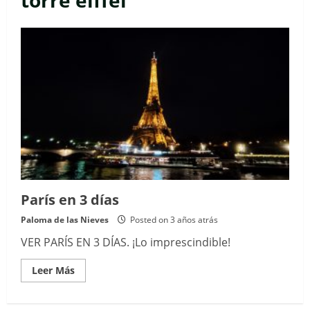
torre eiffel
París en 3 días
Paloma de las Nieves
Posted on 3 años atrás
VER PARÍS EN 3 DÍAS. ¡Lo imprescindible!
Read
Leer Más
more
about
París
en