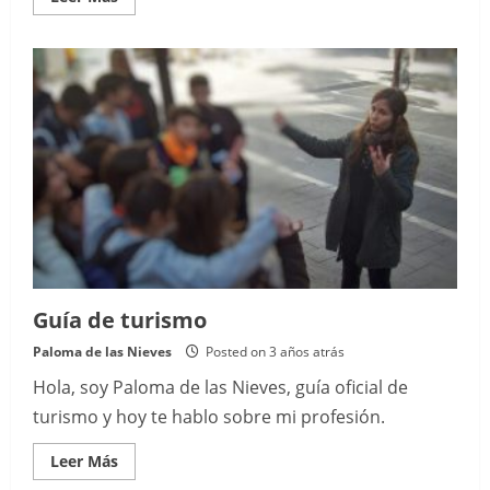
more
about
Tour
en
Jerez
de
la
Frontera
Guía de turismo
Paloma de las Nieves
Posted on 3 años atrás
Hola, soy Paloma de las Nieves, guía oficial de
turismo y hoy te hablo sobre mi profesión.
Read
Leer Más
more