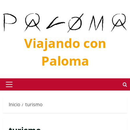
Saltar
al
contenido
Viajando con
Paloma
Menú
principal
Inicio
turismo