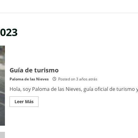
2023
Guía de turismo
Paloma de las Nieves
Posted on 3 años atrás
Hola, soy Paloma de las Nieves, guía oficial de turismo 
Read
Leer Más
more
about
Guía
de
turismo