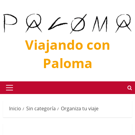
Saltar
al
contenido
Viajando con
Paloma
Menú
principal
Inicio
Sin categoría
Organiza tu viaje