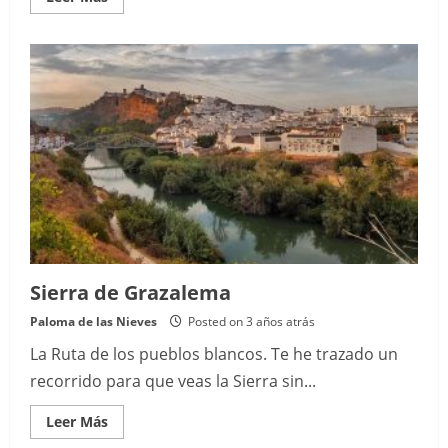
more
about
Organiza
tu
viaje
Sierra de Grazalema
Paloma de las Nieves
Posted on 3 años atrás
La Ruta de los pueblos blancos. Te he trazado un
recorrido para que veas la Sierra sin...
Read
Leer Más
more