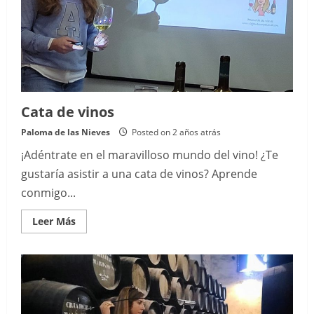
Cata de vinos
Paloma de las Nieves
Posted on 2 años atrás
¡Adéntrate en el maravilloso mundo del vino! ¿Te
gustaría asistir a una cata de vinos? Aprende
conmigo...
Read
Leer Más
more
about
Cata
de
vinos