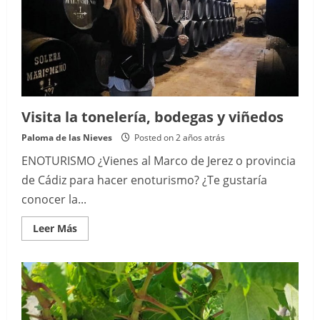
Visita la tonelería, bodegas y viñedos
Paloma de las Nieves
Posted on 2 años atrás
ENOTURISMO ¿Vienes al Marco de Jerez o provincia
de Cádiz para hacer enoturismo? ¿Te gustaría
conocer la...
Read
Leer Más
more
about
Visita
la
tonelería,
bodegas
y
viñedos