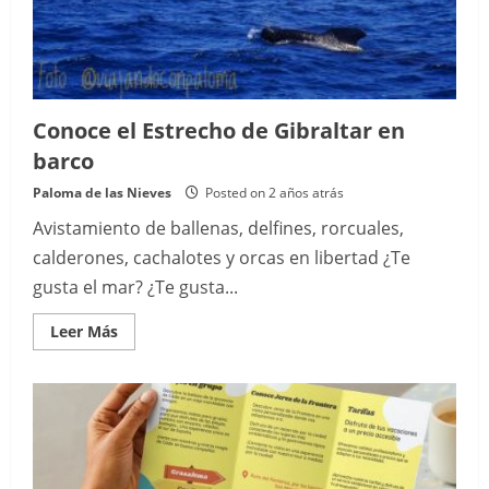
Conoce el Estrecho de Gibraltar en
barco
Paloma de las Nieves
Posted on 2 años atrás
Avistamiento de ballenas, delfines, rorcuales,
calderones, cachalotes y orcas en libertad ¿Te
gusta el mar? ¿Te gusta...
Read
Leer Más
more
about
Conoce
el
Estrecho
de
Gibraltar
en
barco