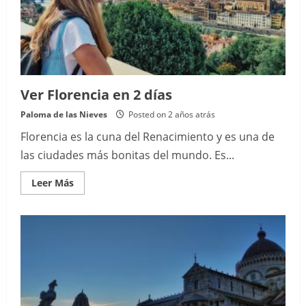
Ver Florencia en 2 días
Paloma de las Nieves
Posted on 2 años atrás
Florencia es la cuna del Renacimiento y es una de
las ciudades más bonitas del mundo. Es...
Read
Leer Más
more
about
Ver
Florencia
en
2
días