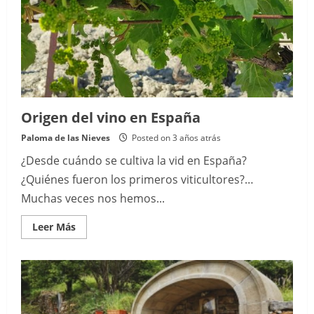
Origen del vino en España
Paloma de las Nieves
Posted on 3 años atrás
¿Desde cuándo se cultiva la vid en España?
¿Quiénes fueron los primeros viticultores?…
Muchas veces nos hemos...
Read
Leer Más
more
about
Origen
del
vino
en
España