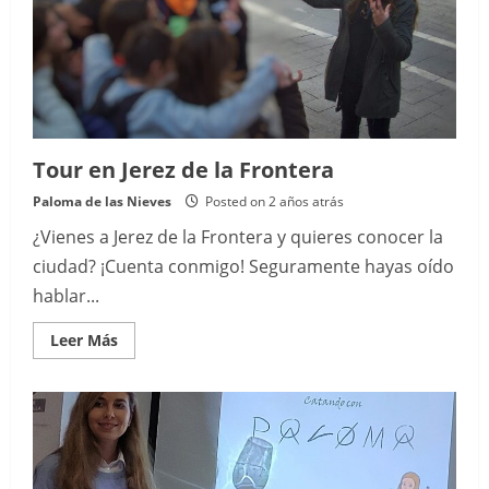
Tour en Jerez de la Frontera
Paloma de las Nieves
Posted on 2 años atrás
¿Vienes a Jerez de la Frontera y quieres conocer la
ciudad? ¡Cuenta conmigo! Seguramente hayas oído
hablar...
Read
Leer Más
more
about
Tour
en
Jerez
de
la
Frontera