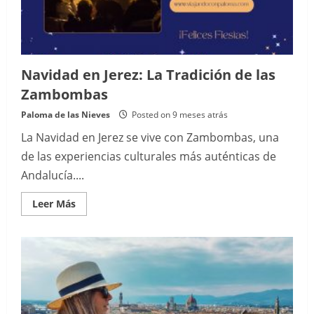
Navidad en Jerez: La Tradición de las
Zambombas
Paloma de las Nieves
Posted on 9 meses atrás
La Navidad en Jerez se vive con Zambombas, una
de las experiencias culturales más auténticas de
Andalucía....
Read
Leer Más
more
about
Navidad
en
Jerez:
La
Tradición
de
las
Zambombas