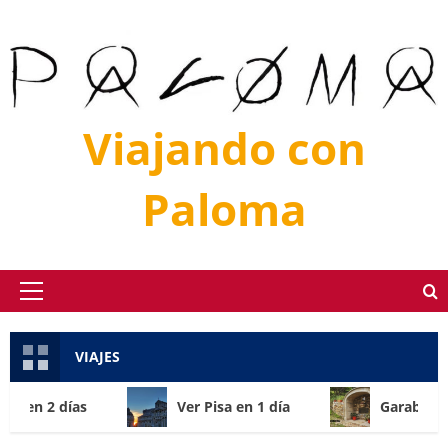
Saltar
al
contenido
Viajando con
Paloma
Menú
principal
VIAJES
 en 2 días
Ver Pisa en 1 día
Garabandal