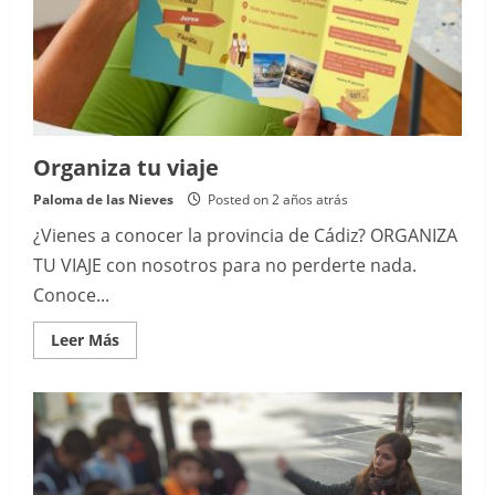
Organiza tu viaje
Paloma de las Nieves
Posted on 2 años atrás
¿Vienes a conocer la provincia de Cádiz? ORGANIZA
TU VIAJE con nosotros para no perderte nada.
Conoce...
Read
Leer Más
more
about
Organiza
tu
viaje