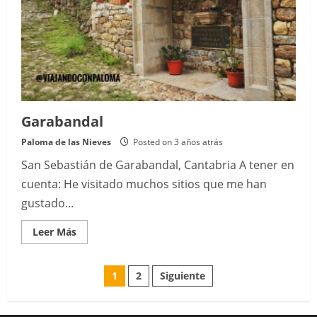
Garabandal
Paloma de las Nieves
Posted on 3 años atrás
San Sebastián de Garabandal, Cantabria A tener en
cuenta: He visitado muchos sitios que me han
gustado...
Read
Leer Más
more
about
Garabandal
Paginación
1
2
Siguiente
de