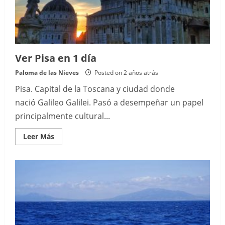
Ver Pisa en 1 día
Paloma de las Nieves
Posted on 2 años atrás
Pisa. Capital de la Toscana y ciudad donde
nació Galileo Galilei. Pasó a desempeñar un papel
principalmente cultural...
Read
Leer Más
more
about
Ver
Pisa
en
1
día