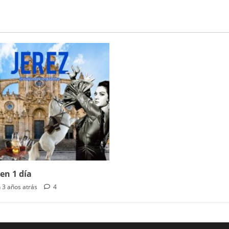
 en 1 día
 3 años atrás
4