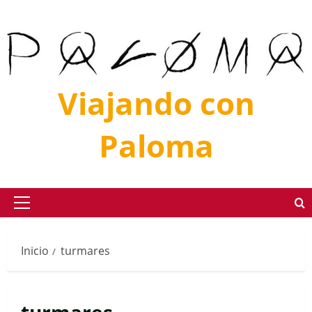
Saltar
al
contenido
Viajando con
Paloma
Menú
principal
Inicio
turmares