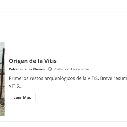
Origen de la Vitis
Paloma de las Nieves
Posted on 3 años atrás
Primeros restos arqueológicos de la VITIS. Breve resum
VITIS...
Read
Leer Más
more
about
Origen
de
la
Vitis