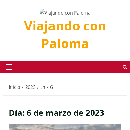
Saltar
al
contenido
Viajando con
Paloma
Menú
principal
Inicio
2023
th
6
Día:
6 de marzo de 2023