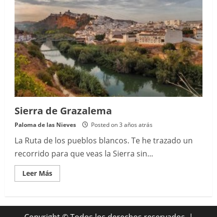
Sierra de Grazalema
Paloma de las Nieves
Posted on 3 años atrás
La Ruta de los pueblos blancos. Te he trazado un
recorrido para que veas la Sierra sin...
Read
Leer Más
more
about
Sierra
de
Grazalema