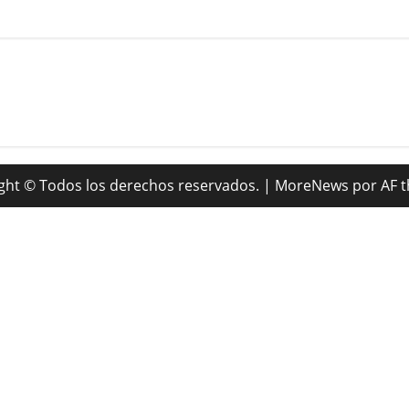
ght © Todos los derechos reservados.
|
MoreNews
por AF 