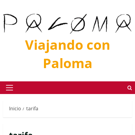
Saltar
al
contenido
Viajando con
Paloma
Menú
principal
Inicio
tarifa