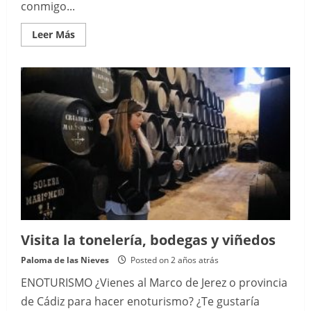
conmigo...
Read
Leer Más
more
about
Cata
de
vinos
Visita la tonelería, bodegas y viñedos
Paloma de las Nieves
Posted on 2 años atrás
ENOTURISMO ¿Vienes al Marco de Jerez o provincia
de Cádiz para hacer enoturismo? ¿Te gustaría