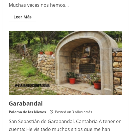
Muchas veces nos hemos...
Read
Leer Más
more
about
Origen
del
vino
en
España
Garabandal
Paloma de las Nieves
Posted on 3 años atrás
San Sebastián de Garabandal, Cantabria A tener en
cuenta: He visitado muchos sitios que me han