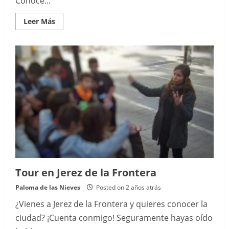
Conoce...
Read
Leer Más
more
about
Organiza
tu
viaje
Tour en Jerez de la Frontera
Paloma de las Nieves
Posted on 2 años atrás
¿Vienes a Jerez de la Frontera y quieres conocer la
ciudad? ¡Cuenta conmigo! Seguramente hayas oído