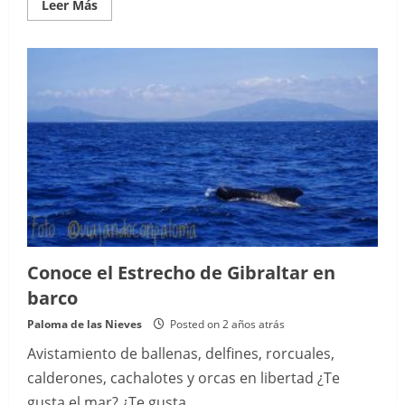
Read
Leer Más
more
about
Ver
Pisa
en
1
día
Conoce el Estrecho de Gibraltar en
barco
Paloma de las Nieves
Posted on 2 años atrás
Avistamiento de ballenas, delfines, rorcuales,
calderones, cachalotes y orcas en libertad ¿Te
gusta el mar? ¿Te gusta...