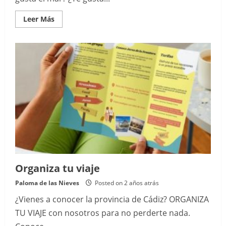
Read
Leer Más
more
about
Conoce
el
Estrecho
de
Gibraltar
en
barco
Organiza tu viaje
Paloma de las Nieves
Posted on 2 años atrás
¿Vienes a conocer la provincia de Cádiz? ORGANIZA
TU VIAJE con nosotros para no perderte nada.