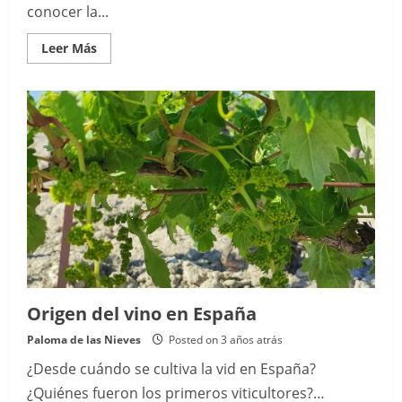
conocer la...
Read
Leer Más
more
about
Visita
la
tonelería,
bodegas
y
viñedos
Origen del vino en España
Paloma de las Nieves
Posted on 3 años atrás
¿Desde cuándo se cultiva la vid en España?
¿Quiénes fueron los primeros viticultores?…