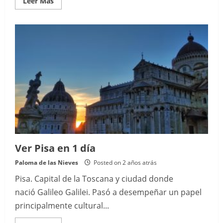
Read
Leer Más
more
about
Ver
Florencia
en
2
días
Ver Pisa en 1 día
Paloma de las Nieves
Posted on 2 años atrás
Pisa. Capital de la Toscana y ciudad donde
nació Galileo Galilei. Pasó a desempeñar un papel
principalmente cultural...