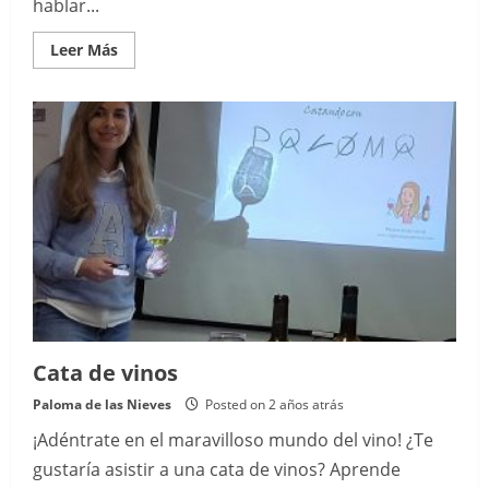
hablar...
Read
Leer Más
more
about
Tour
en
Jerez
de
la
Frontera
Cata de vinos
Paloma de las Nieves
Posted on 2 años atrás
¡Adéntrate en el maravilloso mundo del vino! ¿Te
gustaría asistir a una cata de vinos? Aprende