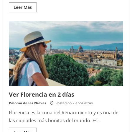
Read
Leer Más
more
about
Navidad
en
Jerez:
La
Tradición
de
las
Zambombas
Ver Florencia en 2 días
Paloma de las Nieves
Posted on 2 años atrás
Florencia es la cuna del Renacimiento y es una de
las ciudades más bonitas del mundo. Es...