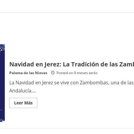
Navidad en Jerez: La Tradición de las Z
Paloma de las Nieves
Posted on 9 meses atrás
La Navidad en Jerez se vive con Zambombas, una de las
Andalucía....
Read
Leer Más
more
about
Navidad
en
Jerez:
La
Tradición